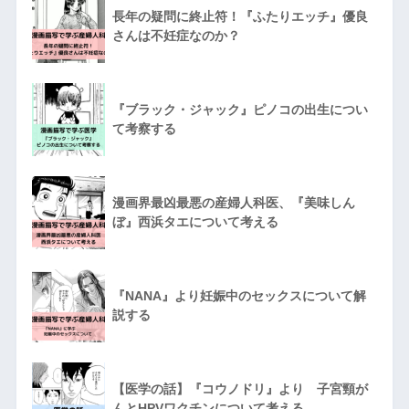
長年の疑問に終止符！『ふたりエッチ』優良
さんは不妊症なのか？
『ブラック・ジャック』ピノコの出生につい
て考察する
漫画界最凶最悪の産婦人科医、『美味しん
ぼ』西浜タエについて考える
『NANA』より妊娠中のセックスについて解
説する
【医学の話】『コウノドリ』より 子宮頸が
んとHPVワクチンについて考える