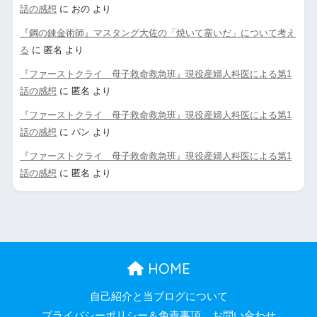
話の感想
に
おの
より
『鋼の錬金術師』マスタング大佐の「焼いて塞いだ」について考え
る
に
匿名
より
『ファーストクライ 母子救命救急班』現役産婦人科医による第1
話の感想
に
匿名
より
『ファーストクライ 母子救命救急班』現役産婦人科医による第1
話の感想
に
パン
より
『ファーストクライ 母子救命救急班』現役産婦人科医による第1
話の感想
に
匿名
より
HOME
自己紹介と当ブログについて
プライバシーポリシー＆免責事項
お問い合わせ