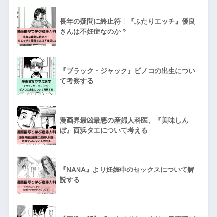
長年の疑問に終止符！『ふたりエッチ』優良
さんは不妊症なのか？
『ブラック・ジャック』ピノコの出生につい
て考察する
漫画界最凶最悪の産婦人科医、『美味しん
ぼ』西浜タエについて考える
『NANA』より妊娠中のセックスについて解
説する