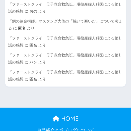
『ファーストクライ 母子救命救急班』現役産婦人科医による第1
話の感想
に
おの
より
『鋼の錬金術師』マスタング大佐の「焼いて塞いだ」について考え
る
に
匿名
より
『ファーストクライ 母子救命救急班』現役産婦人科医による第1
話の感想
に
匿名
より
『ファーストクライ 母子救命救急班』現役産婦人科医による第1
話の感想
に
パン
より
『ファーストクライ 母子救命救急班』現役産婦人科医による第1
話の感想
に
匿名
より
HOME
自己紹介と当ブログについて