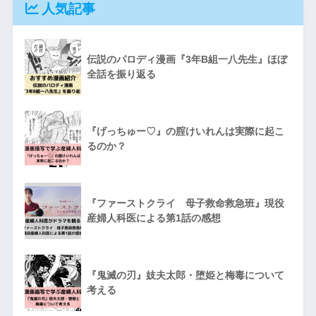
人気記事
伝説のパロディ漫画『3年B組一八先生』ほぼ
全話を振り返る
『げっちゅー♡』の腟けいれんは実際に起こ
るのか？
『ファーストクライ 母子救命救急班』現役
産婦人科医による第1話の感想
『鬼滅の刃』妓夫太郎・堕姫と梅毒について
考える