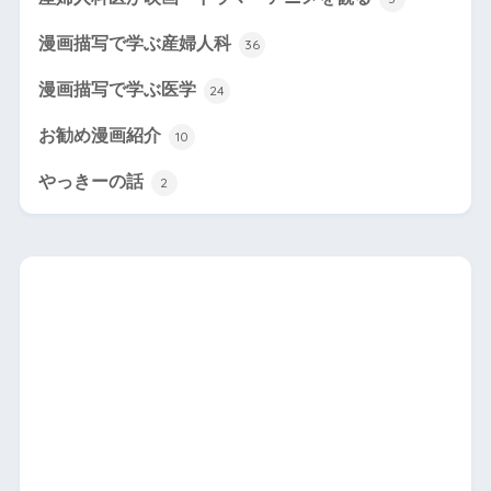
漫画描写で学ぶ産婦人科
36
漫画描写で学ぶ医学
24
お勧め漫画紹介
10
やっきーの話
2