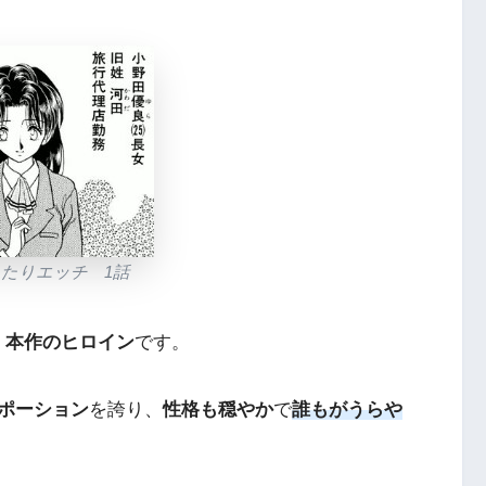
ふたりエッチ 1話
。
本作のヒロイン
です。
ポーション
を誇り、
性格も穏やか
で
誰もがうらや