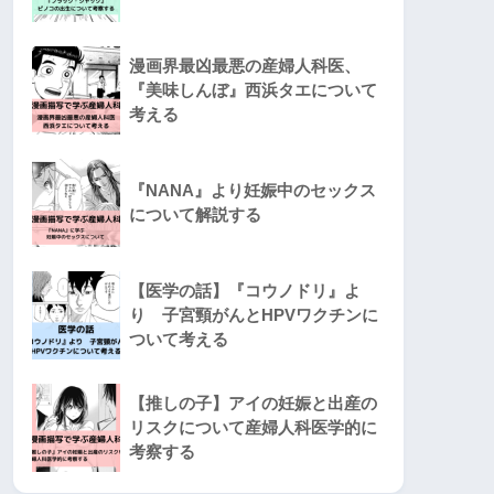
漫画界最凶最悪の産婦人科医、
『美味しんぼ』西浜タエについて
考える
『NANA』より妊娠中のセックス
について解説する
【医学の話】『コウノドリ』よ
り 子宮頸がんとHPVワクチンに
ついて考える
【推しの子】アイの妊娠と出産の
リスクについて産婦人科医学的に
考察する