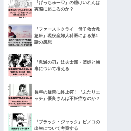
『げっちゅー♡』の腟けいれんは
実際に起こるのか？
『ファーストクライ 母子救命救
急班』現役産婦人科医による第1
話の感想
『鬼滅の刃』妓夫太郎・堕姫と梅
毒について考える
長年の疑問に終止符！『ふたりエ
ッチ』優良さんは不妊症なのか？
『ブラック・ジャック』ピノコの
出生について考察する