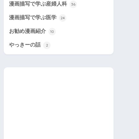
漫画描写で学ぶ産婦人科
36
漫画描写で学ぶ医学
24
お勧め漫画紹介
10
やっきーの話
2