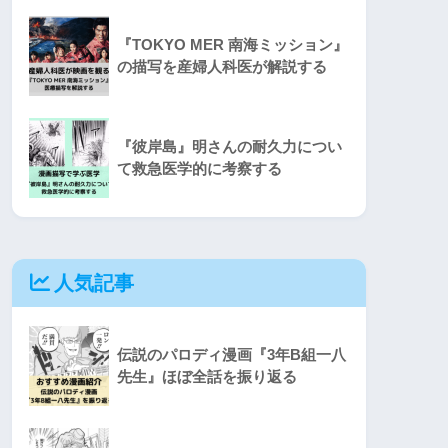
『TOKYO MER 南海ミッション』
の描写を産婦人科医が解説する
『彼岸島』明さんの耐久力につい
て救急医学的に考察する
人気記事
伝説のパロディ漫画『3年B組一八
先生』ほぼ全話を振り返る