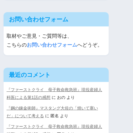
お問い合わせフォーム
取材やご意見・ご質問等は、
こちらの
お問い合わせフォーム
へどうぞ。
最近のコメント
『ファーストクライ 母子救命救急班』現役産婦人
科医による第1話の感想
に
おの
より
『鋼の錬金術師』マスタング大佐の「焼いて塞い
だ」について考える
に
匿名
より
『ファーストクライ 母子救命救急班』現役産婦人