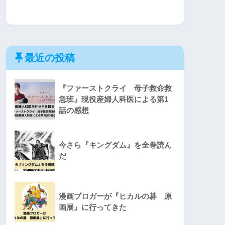
最近の投稿
『ファーストクライ 母子救命救
急班』現役産婦人科医による第1
話の感想
今さら『キングダム』を全巻読ん
だ
漫画ブロガーが『ヒカルの碁 原
画展』に行ってきた