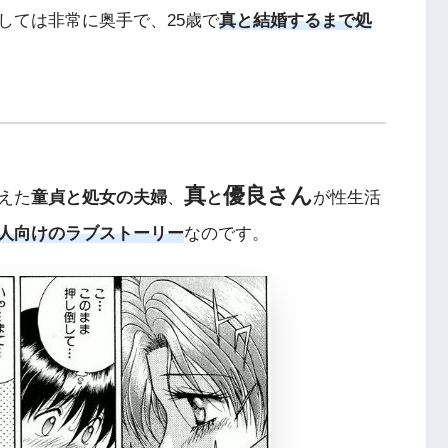
しては非常に奥手で、25歳で
真と結婚するまで処
真
優良さん
えた
童貞と処女の夫婦
、
と
が性生活
人向けのラブストーリー
なのです。