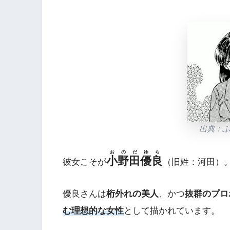
出典：
おのだゆら
小野田優良
彼女こそが
（旧姓：河田）
優良さんは
桁外れの美人
、かつ
抜群のプロ
む理想的な
女性
として描かれています。