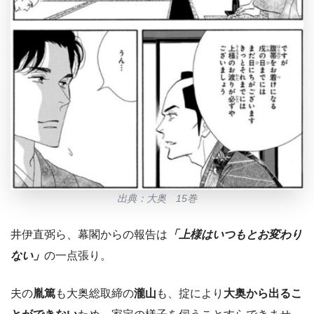
出典：大奥 15巻
井伊直弼ら、幕閣からの報告は
「上様はいつもとお変わり
ない」
の一点張り。
夫の
胤篤
も大奥総取締の
瀧山
も、掟により
大奥から出るこ