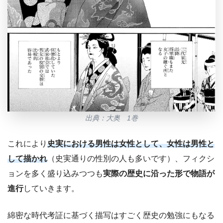
出典：大奥 1巻
これにより
史実における男性は女性として、女性は男性と
して描かれ
（史実通りの性別の人も多いです）、フィクシ
ョンを多く盛り込みつつも
実際の歴史に沿った形で物語が
進行
していきます。
綿密な時代考証に基づく描写はすごく歴史の勉強にもなる