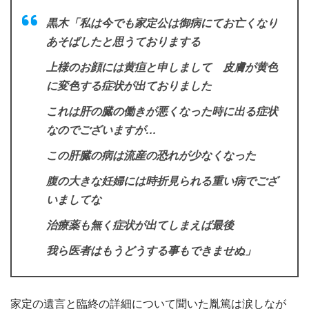
黒木「私は今でも家定公は御病にてお亡くなり
あそばしたと思うておりまする
上様のお顔には黄疸と申しまして 皮膚が黄色
に変色する症状が出ておりました
これは肝の臓の働きが悪くなった時に出る症状
なのでございますが…
この肝臓の病は流産の恐れが少なくなった
腹の大きな妊婦には時折見られる重い病でござ
いましてな
治療薬も無く症状が出てしまえば最後
我ら医者はもうどうする事もできませぬ」
家定の遺言と臨終の詳細について聞いた胤篤は涙しなが