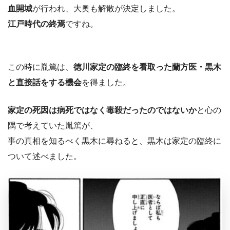
血開城
が行われ、大奥も解散が決定しました。
江戸時代の終焉
ですね。
この時に胤篤は、
徳川家定の臨終を看取った蘭方医・黒木
と直接話をする機会
を得ました。
家定の死因は病死ではなく毒殺だったのではないか
と心の
隅で考えていた胤篤が、
事の真相を知るべく黒木に尋ねると、黒木は家定の臨終に
ついて述べました。