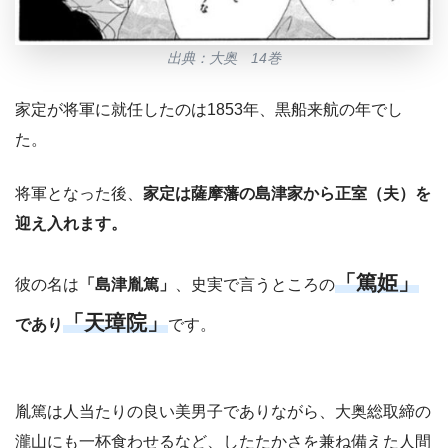
出典：大奥 14巻
家定が将軍に就任したのは1853年、黒船来航の年でし
た。
将軍となった後、
家定は薩摩藩の島津家から正室（夫）を
迎え入れます。
「篤姫」
彼の名は
「島津胤篤」
、史実で言うところの
「天璋院」
であり
です。
胤篤は人当たりの良い美男子でありながら、大奥総取締の
瀧山にも一杯食わせるなど、したたかさを兼ね備えた人間