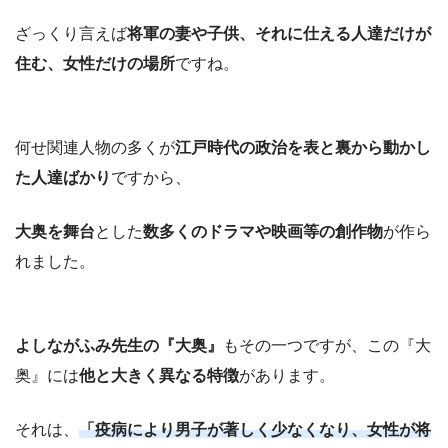
ざっくり言えば
将軍の妻や子供、それに仕える人達だけが
住む、女性だけの場所
ですね。
何せ関連人物の多くが
江戸時代の政治を表と裏から動かし
た人達ばかり
ですから、
大奥を舞台
とした
数多くのドラマや映画等の創作物
が作ら
れました。
よしながふみ先生の『大奥』
もその一つですが、この『大
奥』には
他と大きく異なる特徴
があります。
それは、
「疫病により男子が著しく少なくなり、女性が将