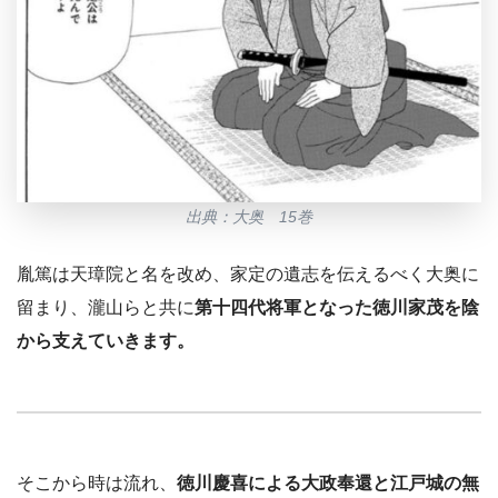
出典：大奥 15巻
胤篤は天璋院と名を改め、家定の遺志を伝えるべく大奥に
留まり、瀧山らと共に
第十四代将軍となった徳川家茂を陰
から支えていきます。
そこから時は流れ、
徳川慶喜による大政奉還と江戸城の無