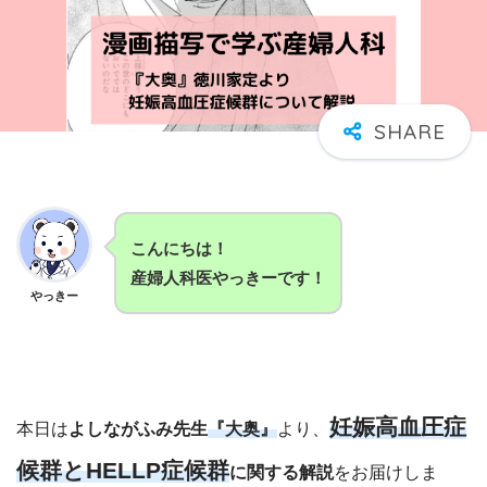
こんにちは！
産婦人科医やっきーです！
やっきー
妊娠高血圧症
本日は
よしながふみ先生
『大奥』
より、
候群とHELLP症候群
に関する解説
をお届けしま