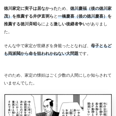
徳川家定に実子は居なかった
ため、
徳川慶福（後の徳川家
茂）
を推薦する井伊直弼ら
と
一橋慶喜（後の徳川慶喜）
を
推薦する徳川斉昭ら
による
激しい後継者争い
がありまし
た。
そんな中で家定が世継ぎを身籠ったとなれば、
母子ともど
も両派閥から命を狙われかねない大問題
です。
そのため、家定の懐妊はごく少数の人間にしか知らされて
いませんでした。