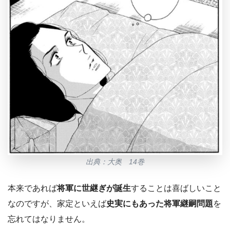
出典：大奥 14巻
本来であれば
将軍に世継ぎが誕生
することは喜ばしいこと
なのですが、家定といえば
史実にもあった将軍継嗣問題
を
忘れてはなりません。