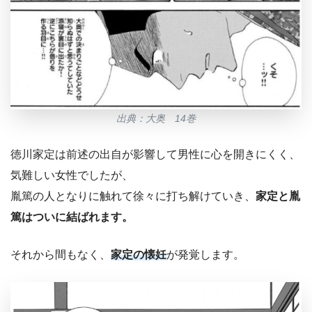
出典：大奥 14巻
徳川家定は前述の出自が影響して男性に心を開きにくく、
気難しい女性でしたが、
胤篤の人となりに触れて徐々に打ち解けていき、
家定と胤
篤はついに結ばれます。
それから間もなく、
家定の懐妊
が発覚します。