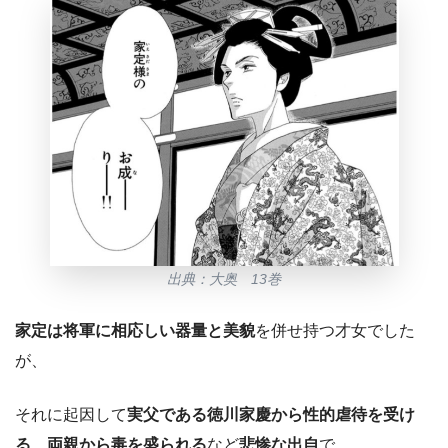
出典：大奥 13巻
家定は将軍に相応しい器量と美貌
を併せ持つ才女でした
が、
それに起因して
実父である徳川家慶から性的虐待を受け
る、両親から毒を盛られる
など
悲惨な出自
で、