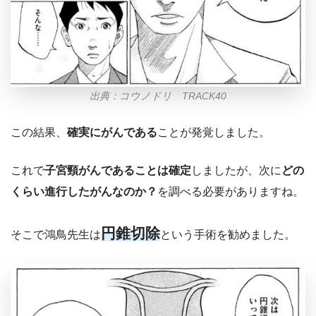
出典：コウノドリ TRACK40
この結果、
確実にがんである
ことが発覚しました。
これで
子宮頸がんであることは確定
しましたが、次に
どの
くらい進行したがんなのか？
を調べる必要がありますね。
円錐切除
そこで鴻鳥先生は
という手術を勧めました。