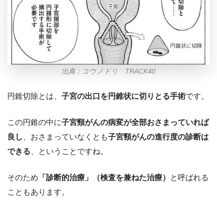
出典：コウノドリ TRACK40
円錐切除とは、
子宮の出口を円錐状に切りとる手術
です。
この円錐の中に
子宮頸がんの病変が全部おさまっていれば
良し
、おさまっていなくとも
子宮頸がんの進行度の診断は
できる
、ということですね。
そのため
「診断的治療」（検査を兼ねた治療）
と呼ばれる
こともあります。