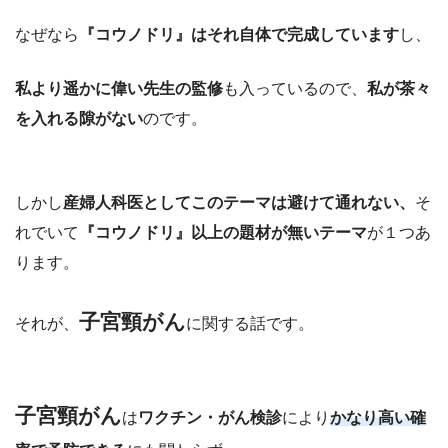
なぜなら
『コウノドリ』はそれ自体で完成しています
し、
私より遥かに偉い先生の監修
も入っているので、
私が茶々
を入れる隙がない
のです。
しかし
産婦人科医としてこのテーマは避けて通れない、
そ
れでいて
『コウノドリ』以上の題材が無いテーマ
が１つあ
ります。
子宮頸がん
それが、
に関する話です。
子宮頸がん
は
ワクチン・がん検診
により
かなり高い確