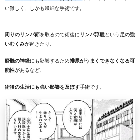
い難しく、しかも繊細な手術です。
周りのリンパ節
を取るので術後に
リンパ浮腫
という
足の強
いむくみ
が起きたり、
膀胱の神経
にも影響するため
排尿がうまくできなくなる可
能性
があるなど、
術後の生活にも強い影響を及ぼす手術
です。