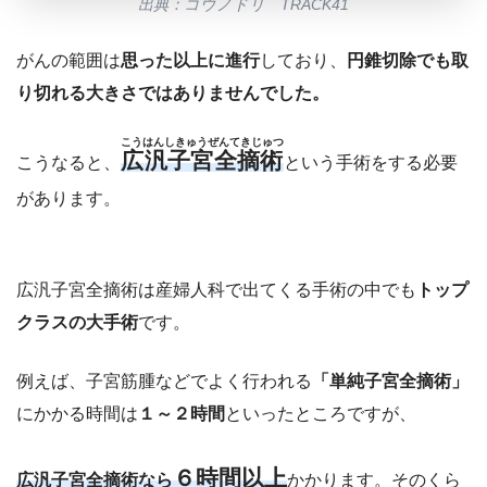
出典：コウノドリ TRACK41
がんの範囲は
思った以上に進行
しており、
円錐切除でも取
り切れる大きさではありませんでした。
こうはんしきゅうぜんてきじゅつ
広汎子宮全摘術
こうなると、
という手術をする必要
があります。
広汎子宮全摘術は産婦人科で出てくる手術の中でも
トップ
クラスの大手術
です。
例えば、子宮筋腫などでよく行われる
「単純子宮全摘術」
にかかる時間は
１～２時間
といったところですが、
６時間以上
広汎子宮全摘術なら
かかります。そのくら