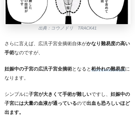
出典：コウノドリ TRACK41
さらに言えば、広汎子宮全摘術自体が
かなり難易度の高い
手術
なのですが、
妊娠中の子宮の広汎子宮全摘術
となると
桁外れの難易度
に
なります。
シンプルに
子宮が大きくて手術が難しい
ですし、
妊娠中の
子宮には大量の血液が通っている
ので
出血も恐ろしいほど
出ます。