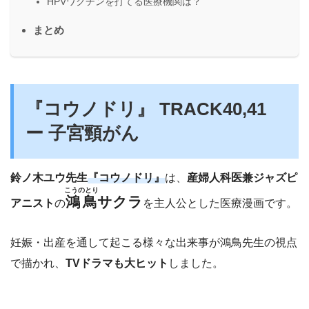
HPVワクチンを打てる医療機関は？
まとめ
『コウノドリ』 TRACK40,41
ー 子宮頸がん
鈴ノ木ユウ先生
『コウノドリ』
は、
産婦人科医兼ジャズピ
こうのとり
鴻鳥
サクラ
アニスト
の
を主人公とした医療漫画です。
妊娠・出産を通して起こる様々な出来事が鴻鳥先生の視点
で描かれ、
TVドラマも大ヒット
しました。