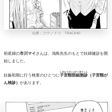
出典：コウノドリ TRACK40
初産婦の
市川マイ
さんは、鴻鳥先生のもとで妊婦健診を開
始しました。
しきゅうけいぶさいぼうしん
妊娠初期に行う検査のひとつに
子宮頸部細胞診
（子宮頸が
ん検診）
があります。