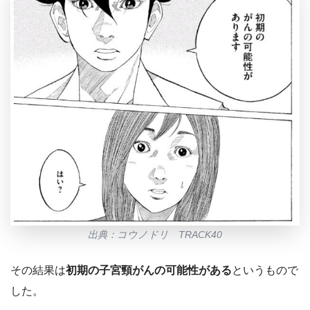
出典：コウノドリ TRACK40
その結果は
初期の子宮頸がんの可能性がある
というもので
した。