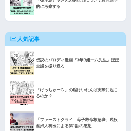
『彼岸島』明さんの耐久力について救急医学
的に考察する
人気記事
伝説のパロディ漫画『3年B組一八先生』ほぼ
全話を振り返る
『げっちゅー♡』の腟けいれんは実際に起こ
るのか？
『ファーストクライ 母子救命救急班』現役
産婦人科医による第1話の感想