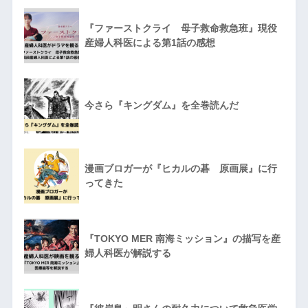
『ファーストクライ 母子救命救急班』現役
産婦人科医による第1話の感想
今さら『キングダム』を全巻読んだ
漫画ブロガーが『ヒカルの碁 原画展』に行
ってきた
『TOKYO MER 南海ミッション』の描写を産
婦人科医が解説する