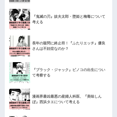
『鬼滅の刃』妓夫太郎・堕姫と梅毒について
考える
長年の疑問に終止符！『ふたりエッチ』優良
さんは不妊症なのか？
『ブラック・ジャック』ピノコの出生につい
て考察する
漫画界最凶最悪の産婦人科医、『美味しん
ぼ』西浜タエについて考える