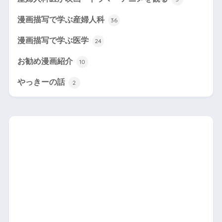
漫画描写で学ぶ産婦人科
36
漫画描写で学ぶ医学
24
お勧め漫画紹介
10
やっきーの話
2