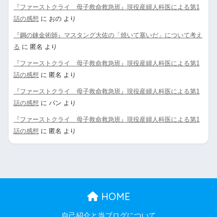
『ファーストクライ 母子救命救急班』現役産婦人科医による第1
話の感想
に
おの
より
『鋼の錬金術師』マスタング大佐の「焼いて塞いだ」について考え
る
に
匿名
より
『ファーストクライ 母子救命救急班』現役産婦人科医による第1
話の感想
に
匿名
より
『ファーストクライ 母子救命救急班』現役産婦人科医による第1
話の感想
に
パン
より
『ファーストクライ 母子救命救急班』現役産婦人科医による第1
話の感想
に
匿名
より
HOME
自己紹介と当ブログについて