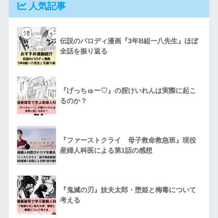
人気記事
伝説のパロディ漫画『3年B組一八先生』ほぼ
全話を振り返る
『げっちゅー♡』の腟けいれんは実際に起こ
るのか？
『ファーストクライ 母子救命救急班』現役
産婦人科医による第1話の感想
『鬼滅の刃』妓夫太郎・堕姫と梅毒について
考える