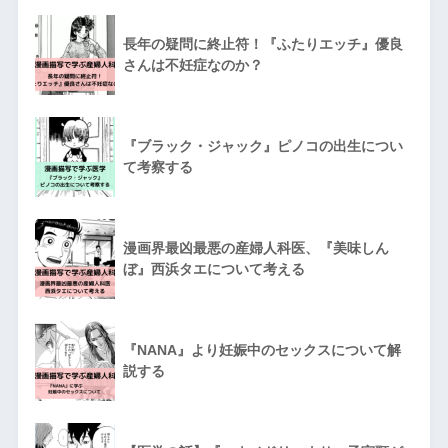
長年の疑問に終止符！『ふたりエッチ』優良
さんは不妊症なのか？
『ブラック・ジャック』ピノコの出生につい
て考察する
漫画界最凶最悪の産婦人科医、『美味しん
ぼ』西浜タエについて考える
『NANA』より妊娠中のセックスについて解
説する