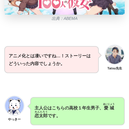
出典：ABEMA
アニメ化とは凄いですね…！ストーリーは
どういった内容でしょうか。
Tatsu先生
あいじょう
主人公はこちらの高校１年生男子、
愛城
れんたろう
恋太郎
で
す。
やっきー