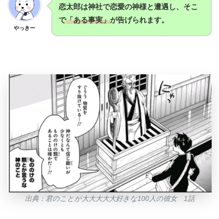
恋太郎は神社で恋愛の神様と遭遇し、そこ
で
「ある事実」
が告げられます。
やっきー
出典：君のことが大大大大大好きな100人の彼女 1話