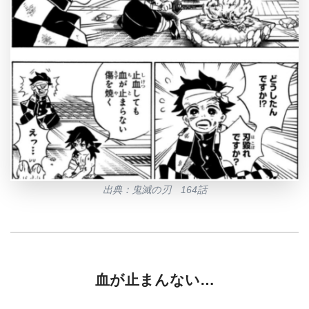
出典：鬼滅の刃 164話
血が止まんない…