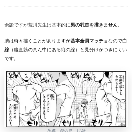
余談ですが荒川先生は基本的に
男の乳首を描きません。
臍は時々描くことがありますが
基本全員マッチョ
なので
白
線
（腹直筋の真ん中にある縦の線）と見分けがつきにくい
です。
出典：銀の匙 11話