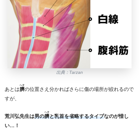
出典：Tarzan
へそ
あとは
臍
の位置さえ分かればさらに傷の場所が絞れるので
すが、
へそ
荒川弘先生は
男の
臍
と乳首を省略するタイプ
なのが惜し
い…！