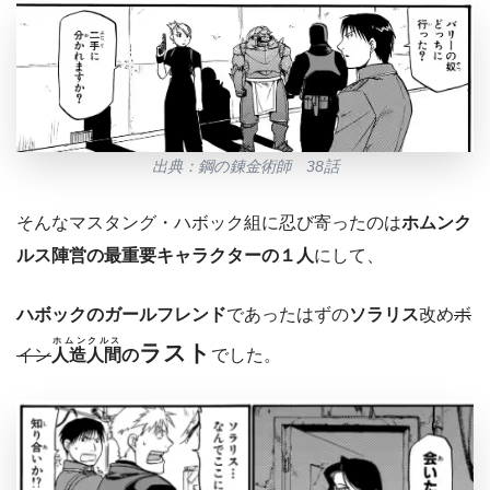
出典：鋼の錬金術師 38話
そんなマスタング・ハボック組に忍び寄ったのは
ホムンク
ルス陣営の最重要キャラクターの１人
にして、
ハボックのガールフレンド
であったはずの
ソラリス
改め
ボ
ホムンクルス
ラスト
イン
人造人間
の
でした。