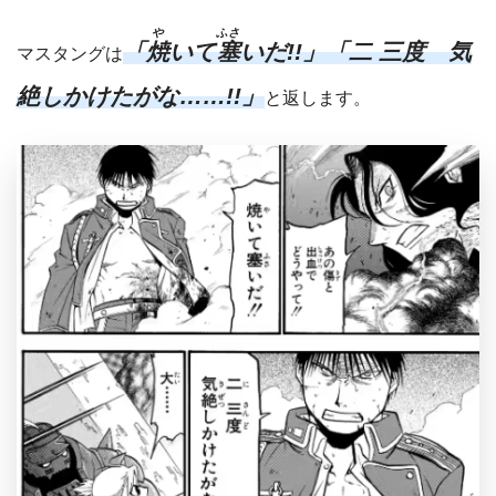
や
ふさ
「
焼
いて
塞
いだ!!」「二 三度 気
マスタングは
絶しかけたがな……!!」
と返します。