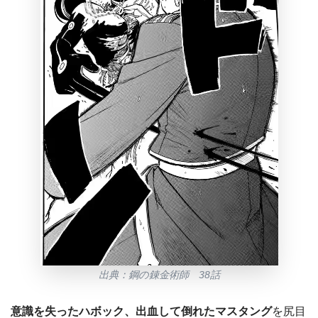
出典：鋼の錬金術師 38話
意識を失ったハボック、出血して倒れたマスタング
を尻目