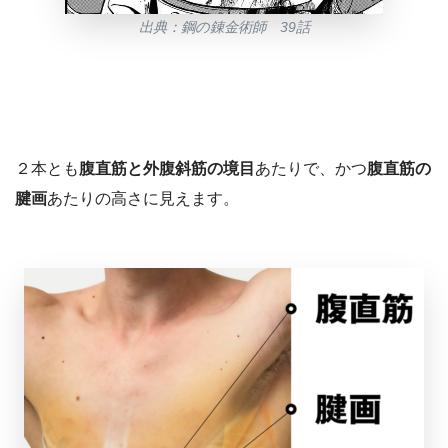
出典：鋼の錬金術師 39話
２本とも
腹直筋と外腹斜筋の境目
あたりで、かつ
腹直筋の
腱画
あたりの高さに見えます。