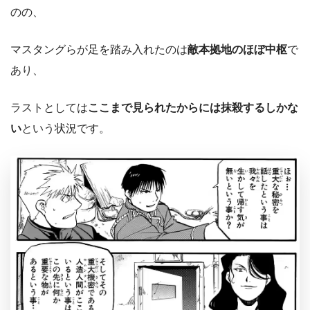
のの、
マスタングらが足を踏み入れたのは
敵本拠地のほぼ中枢
で
あり、
ラストとしては
ここまで見られたからには抹殺するしかな
い
という状況です。