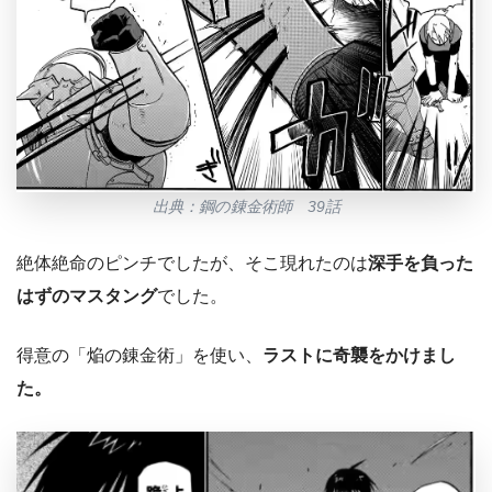
出典：鋼の錬金術師 39話
絶体絶命のピンチでしたが、そこ現れたのは
深手を負った
はずのマスタング
でした。
得意の「焔の錬金術」を使い、
ラストに奇襲をかけまし
た。