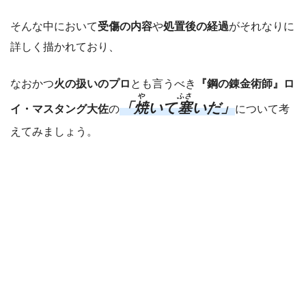
そんな中において
受傷の内容
や
処置後の経過
がそれなりに
詳しく描かれており、
なおかつ
火の扱いのプロ
とも言うべき
『鋼の錬金術師』ロ
や
ふさ
「
焼
いて
塞
いだ」
イ・マスタング大佐
の
について考
えてみましょう。