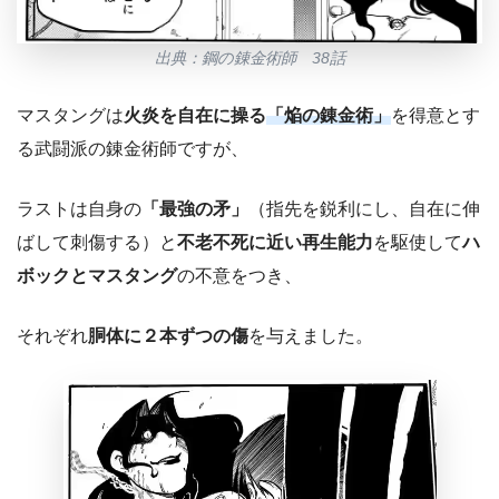
出典：鋼の錬金術師 38話
マスタングは
火炎を自在に操る
「焔の錬金術」
を得意とす
る武闘派の錬金術師ですが、
ラストは自身の
「最強の矛」
（指先を鋭利にし、自在に伸
ばして刺傷する）と
不老不死に近い再生能力
を駆使して
ハ
ボックとマスタング
の不意をつき、
それぞれ
胴体に２本ずつの傷
を与えました。