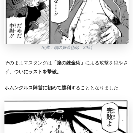
出典：鋼の錬金術師 39話
そのままマスタングは
「焔の錬金術」
による攻撃を絶やさ
ず、
ついにラストを撃破。
ホムンクルス陣営に初めて勝利
することとなりました。