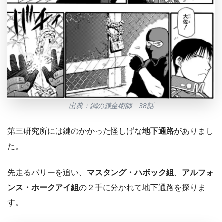
出典：鋼の錬金術師 38話
第三研究所には鍵のかかった怪しげな
地下通路
がありまし
た。
先走るバリーを追い、
マスタング・ハボック組
、
アルフォ
ンス・ホークアイ組
の２手に分かれて地下通路を探りま
す。