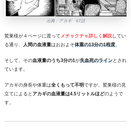
出典：アカギ 67話
鷲巣様が４ページに渡って
メチャクチャ詳しく解説
してい
る通り、
人間の血液量
はおおよそ
体重の13分の1程度
。
そして、その
血液量のうち3分の1
が
失血死のライン
とされ
ています。
アカギの身長や体重は
全くもって不明
ですが、鷲巣様の見
立てによると
アカギの血液量は4.5リットルほど
のようで
す。