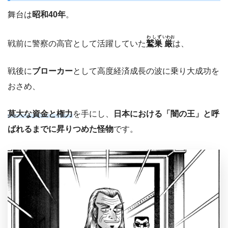
舞台は
昭和40年
。
わしず
いわお
戦前に警察の高官として活躍していた
鷲巣
厳
は、
戦後に
ブローカー
として高度経済成長の波に乗り大成功を
おさめ、
莫大な資金と権力
を手にし、
日本における「闇の王」と呼
ばれるまでに昇りつめた怪物
です。