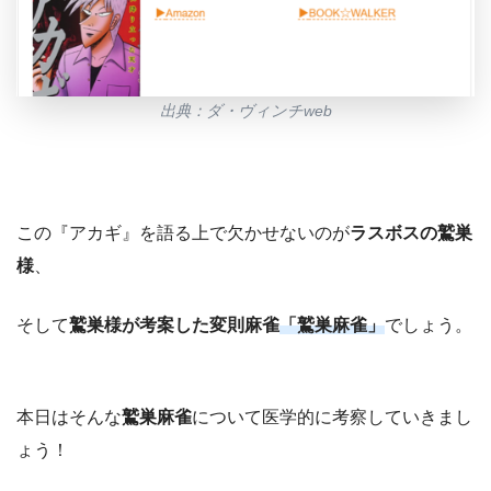
出典：ダ・ヴィンチweb
この『アカギ』を語る上で欠かせないのが
ラスボスの鷲巣
様
、
そして
鷲巣様が考案した変則麻雀
「鷲巣麻雀」
でしょう。
本日はそんな
鷲巣麻雀
について医学的に考察していきまし
ょう！