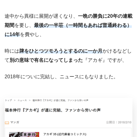
途中から異様に展開が遅くなり、
一晩の勝負に20年の連載
期間
を要し、
最後の一半荘（一時間もあれば普通終わる）
に14年
を費やし、
時には
牌をひとつツモろうとするのに一か月
かけるなどし
て
別の意味で有名になってしまった
『アカギ』ですが、
2018年についに完結し、ニュースにもなりました。