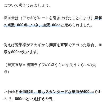
について考えてみましょう。
採血量は（アカギがレートを引き上げたことにより）
麻雀
の点数1000点につき、血液100cc
と定められました。
例えば鷲巣様がアカギから
満貫を直撃
でアガった場合、
血
液を800cc失います
。
（満貫直撃＝初期ライフの1/3くらいを失うぐらいの失
点）
いわゆる
全血献血、最もスタンダードな献血が400cc
です
ので、
800ccといえばその倍
。