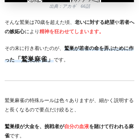
出典：アカギ 66話
そんな鷲巣は70歳を超えた頃、
老いに対する絶望
や
若者へ
の嫉妬心
により
精神を狂わせてしまいます。
その末に行き着いたのが、
鷲巣が若者の命を弄ぶために作
「鷲巣麻雀」
った
です。
鷲巣麻雀の特殊ルールは色々ありますが、細かく説明する
と長くなるので要点だけ絞ると、
鷲巣様が大金を、挑戦者が
自分の血液
を賭けて行われる麻
雀
です。