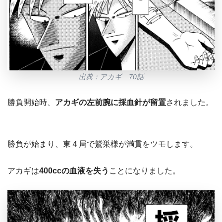
出典：アカギ 70話
勝負開始時、
アカギの左前腕に採血針が留置
されました。
勝負が始まり、東４局で鷲巣様が満貫をツモします。
アカギは
400ccの血液を失う
ことになりました。