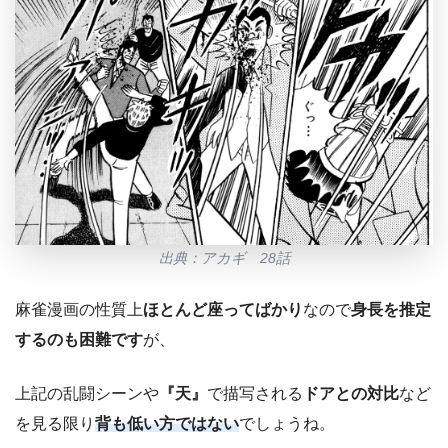
出典：アカギ 28話
麻雀漫画の性質上
ほとんど座ってばかり
なので
身長を推定
するのも困難です
が、
上記の乱闘シーンや
『天』
で描写される
ドアとの対比
など
を見る限り
背
も
低い方ではない
でしょうね。