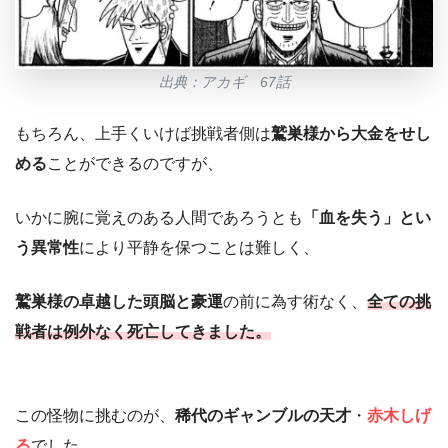
出典：アカギ 67話
もちろん、上手くいけば挑戦者側は
鷲巣様から大金をせし
める
ことができるのですが、
いかに腕に覚えのある人間であろうとも
「血を失う」とい
う異常性
により平静を保つことは難しく、
鷲巣様の卓越した頭脳と豪運
の前に為す術なく、
全ての挑
戦者は例外なく死亡してきました。
この怪物に挑むのが、
稀代のギャンブルの天才
・
赤木しげ
る
でした。