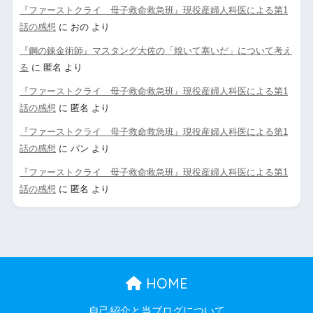
『ファーストクライ 母子救命救急班』現役産婦人科医による第1
話の感想
に
おの
より
『鋼の錬金術師』マスタング大佐の「焼いて塞いだ」について考え
る
に
匿名
より
『ファーストクライ 母子救命救急班』現役産婦人科医による第1
話の感想
に
匿名
より
『ファーストクライ 母子救命救急班』現役産婦人科医による第1
話の感想
に
パン
より
『ファーストクライ 母子救命救急班』現役産婦人科医による第1
話の感想
に
匿名
より
HOME
自己紹介と当ブログについて