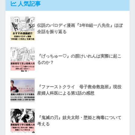
人気記事
伝説のパロディ漫画『3年B組一八先生』ほぼ
全話を振り返る
『げっちゅー♡』の腟けいれんは実際に起こ
るのか？
『ファーストクライ 母子救命救急班』現役
産婦人科医による第1話の感想
『鬼滅の刃』妓夫太郎・堕姫と梅毒について
考える