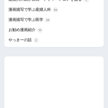
漫画描写で学ぶ産婦人科
36
漫画描写で学ぶ医学
24
お勧め漫画紹介
10
やっきーの話
2