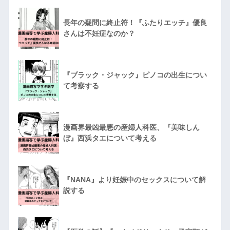
長年の疑問に終止符！『ふたりエッチ』優良
さんは不妊症なのか？
『ブラック・ジャック』ピノコの出生につい
て考察する
漫画界最凶最悪の産婦人科医、『美味しん
ぼ』西浜タエについて考える
『NANA』より妊娠中のセックスについて解
説する