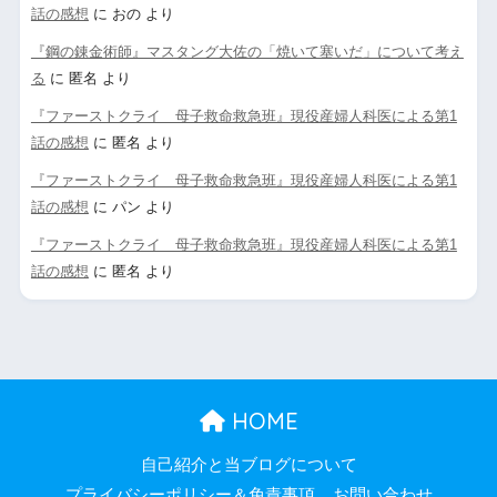
話の感想
に
おの
より
『鋼の錬金術師』マスタング大佐の「焼いて塞いだ」について考え
る
に
匿名
より
『ファーストクライ 母子救命救急班』現役産婦人科医による第1
話の感想
に
匿名
より
『ファーストクライ 母子救命救急班』現役産婦人科医による第1
話の感想
に
パン
より
『ファーストクライ 母子救命救急班』現役産婦人科医による第1
話の感想
に
匿名
より
HOME
自己紹介と当ブログについて
プライバシーポリシー＆免責事項
お問い合わせ