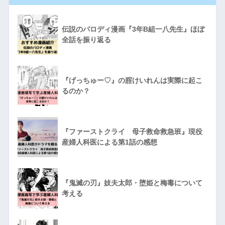
伝説のパロディ漫画『3年B組一八先生』ほぼ
全話を振り返る
『げっちゅー♡』の腟けいれんは実際に起こ
るのか？
『ファーストクライ 母子救命救急班』現役
産婦人科医による第1話の感想
『鬼滅の刃』妓夫太郎・堕姫と梅毒について
考える