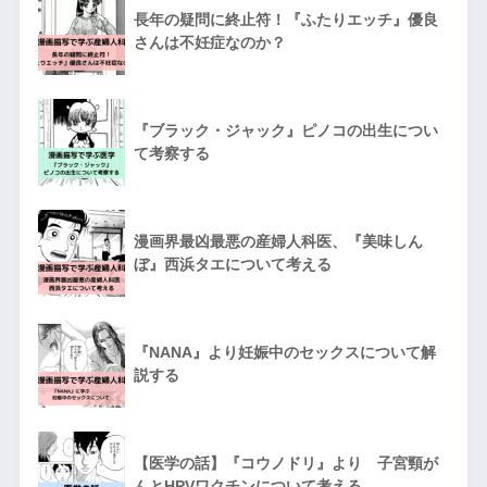
長年の疑問に終止符！『ふたりエッチ』優良
さんは不妊症なのか？
『ブラック・ジャック』ピノコの出生につい
て考察する
漫画界最凶最悪の産婦人科医、『美味しん
ぼ』西浜タエについて考える
『NANA』より妊娠中のセックスについて解
説する
【医学の話】『コウノドリ』より 子宮頸が
んとHPVワクチンについて考える