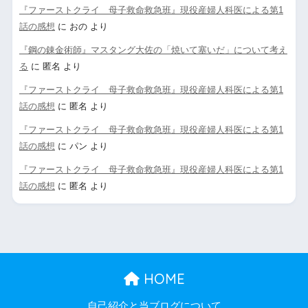
『ファーストクライ 母子救命救急班』現役産婦人科医による第1
話の感想
に
おの
より
『鋼の錬金術師』マスタング大佐の「焼いて塞いだ」について考え
る
に
匿名
より
『ファーストクライ 母子救命救急班』現役産婦人科医による第1
話の感想
に
匿名
より
『ファーストクライ 母子救命救急班』現役産婦人科医による第1
話の感想
に
パン
より
『ファーストクライ 母子救命救急班』現役産婦人科医による第1
話の感想
に
匿名
より
HOME
自己紹介と当ブログについて