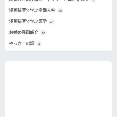
漫画描写で学ぶ産婦人科
36
漫画描写で学ぶ医学
24
お勧め漫画紹介
10
やっきーの話
2