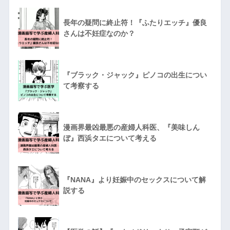
長年の疑問に終止符！『ふたりエッチ』優良
さんは不妊症なのか？
『ブラック・ジャック』ピノコの出生につい
て考察する
漫画界最凶最悪の産婦人科医、『美味しん
ぼ』西浜タエについて考える
『NANA』より妊娠中のセックスについて解
説する