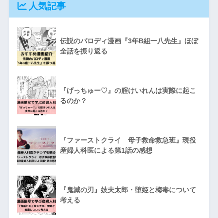
人気記事
伝説のパロディ漫画『3年B組一八先生』ほぼ
全話を振り返る
『げっちゅー♡』の腟けいれんは実際に起こ
るのか？
『ファーストクライ 母子救命救急班』現役
産婦人科医による第1話の感想
『鬼滅の刃』妓夫太郎・堕姫と梅毒について
考える