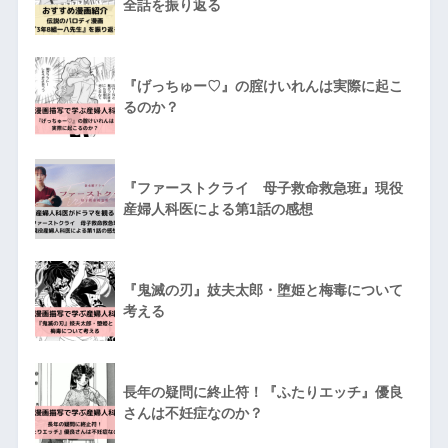
全話を振り返る
『げっちゅー♡』の腟けいれんは実際に起こ
るのか？
『ファーストクライ 母子救命救急班』現役
産婦人科医による第1話の感想
『鬼滅の刃』妓夫太郎・堕姫と梅毒について
考える
長年の疑問に終止符！『ふたりエッチ』優良
さんは不妊症なのか？