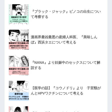
『ブラック・ジャック』ピノコの出生につい
て考察する
漫画界最凶最悪の産婦人科医、『美味しん
ぼ』西浜タエについて考える
『NANA』より妊娠中のセックスについて解
説する
【医学の話】『コウノドリ』より 子宮頸が
んとHPVワクチンについて考える