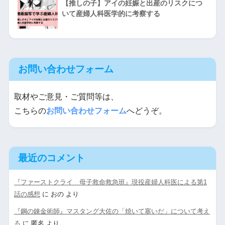
【推しの子】アイの妊娠と出産のリスクにつ
いて産婦人科医学的に考察する
お問い合わせフォーム
取材やご意見・ご質問等は、
こちらの
お問い合わせフォーム
へどうぞ。
最近のコメント
『ファーストクライ 母子救命救急班』現役産婦人科医による第1
話の感想
に
おの
より
『鋼の錬金術師』マスタング大佐の「焼いて塞いだ」について考え
る
に
匿名
より