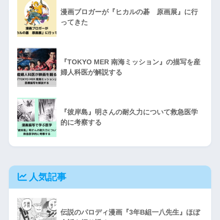
漫画ブロガーが『ヒカルの碁 原画展』に行
ってきた
『TOKYO MER 南海ミッション』の描写を産
婦人科医が解説する
『彼岸島』明さんの耐久力について救急医学
的に考察する
人気記事
伝説のパロディ漫画『3年B組一八先生』ほぼ