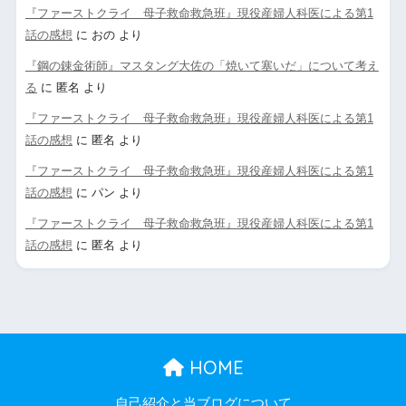
『ファーストクライ 母子救命救急班』現役産婦人科医による第1
話の感想
に
おの
より
『鋼の錬金術師』マスタング大佐の「焼いて塞いだ」について考え
る
に
匿名
より
『ファーストクライ 母子救命救急班』現役産婦人科医による第1
話の感想
に
匿名
より
『ファーストクライ 母子救命救急班』現役産婦人科医による第1
話の感想
に
パン
より
『ファーストクライ 母子救命救急班』現役産婦人科医による第1
話の感想
に
匿名
より
HOME
自己紹介と当ブログについて