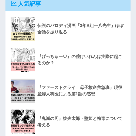
人気記事
伝説のパロディ漫画『3年B組一八先生』ほぼ
全話を振り返る
『げっちゅー♡』の腟けいれんは実際に起こ
るのか？
『ファーストクライ 母子救命救急班』現役
産婦人科医による第1話の感想
『鬼滅の刃』妓夫太郎・堕姫と梅毒について
考える