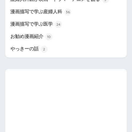
漫画描写で学ぶ産婦人科
36
漫画描写で学ぶ医学
24
お勧め漫画紹介
10
やっきーの話
2