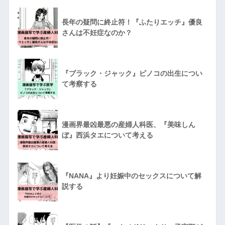
長年の疑問に終止符！『ふたりエッチ』優良
さんは不妊症なのか？
『ブラック・ジャック』ピノコの出生につい
て考察する
漫画界最凶最悪の産婦人科医、『美味しん
ぼ』西浜タエについて考える
『NANA』より妊娠中のセックスについて解
説する