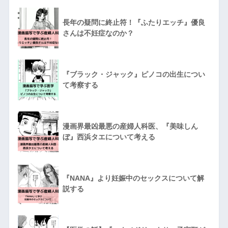
長年の疑問に終止符！『ふたりエッチ』優良
さんは不妊症なのか？
『ブラック・ジャック』ピノコの出生につい
て考察する
漫画界最凶最悪の産婦人科医、『美味しん
ぼ』西浜タエについて考える
『NANA』より妊娠中のセックスについて解
説する