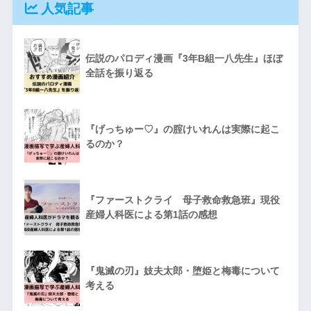
人気記事
伝説のパロディ漫画『3年B組一八先生』ほぼ
全話を振り返る
『げっちゅー♡』の腟けいれんは実際に起こ
るのか？
『ファーストクライ 母子救命救急班』現役
産婦人科医による第1話の感想
『鬼滅の刃』妓夫太郎・堕姫と梅毒について
考える