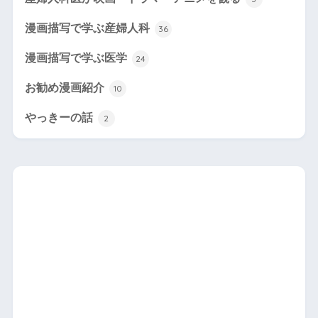
漫画描写で学ぶ産婦人科
36
漫画描写で学ぶ医学
24
お勧め漫画紹介
10
やっきーの話
2