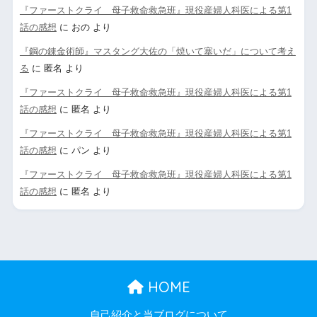
『ファーストクライ 母子救命救急班』現役産婦人科医による第1
話の感想
に
おの
より
『鋼の錬金術師』マスタング大佐の「焼いて塞いだ」について考え
る
に
匿名
より
『ファーストクライ 母子救命救急班』現役産婦人科医による第1
話の感想
に
匿名
より
『ファーストクライ 母子救命救急班』現役産婦人科医による第1
話の感想
に
パン
より
『ファーストクライ 母子救命救急班』現役産婦人科医による第1
話の感想
に
匿名
より
HOME
自己紹介と当ブログについて