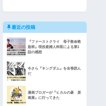
最近の投稿
『ファーストクライ 母子救命救
急班』現役産婦人科医による第1
話の感想
今さら『キングダム』を全巻読ん
だ
漫画ブロガーが『ヒカルの碁 原
画展』に行ってきた