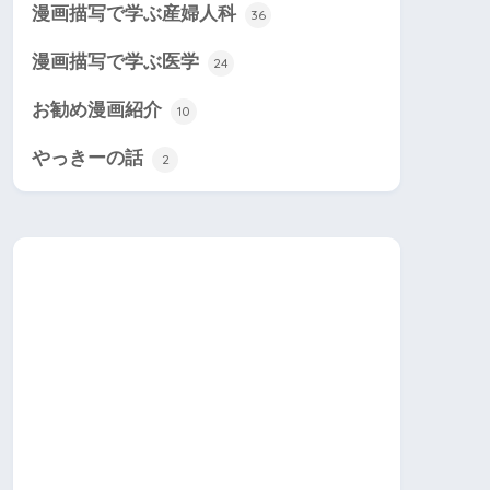
漫画描写で学ぶ産婦人科
36
漫画描写で学ぶ医学
24
お勧め漫画紹介
10
やっきーの話
2