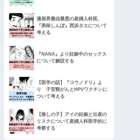
漫画界最凶最悪の産婦人科医、
『美味しんぼ』西浜タエについて
考える
『NANA』より妊娠中のセックス
について解説する
【医学の話】『コウノドリ』よ
り 子宮頸がんとHPVワクチンに
ついて考える
【推しの子】アイの妊娠と出産の
リスクについて産婦人科医学的に
考察する