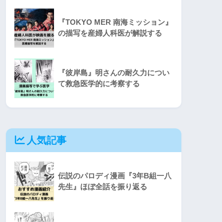
『TOKYO MER 南海ミッション』
の描写を産婦人科医が解説する
『彼岸島』明さんの耐久力につい
て救急医学的に考察する
人気記事
伝説のパロディ漫画『3年B組一八
先生』ほぼ全話を振り返る