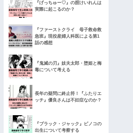
『げっちゅー♡』の腟けいれんは
実際に起こるのか？
『ファーストクライ 母子救命救
急班』現役産婦人科医による第1
話の感想
『鬼滅の刃』妓夫太郎・堕姫と梅
毒について考える
長年の疑問に終止符！『ふたりエ
ッチ』優良さんは不妊症なのか？
『ブラック・ジャック』ピノコの
出生について考察する