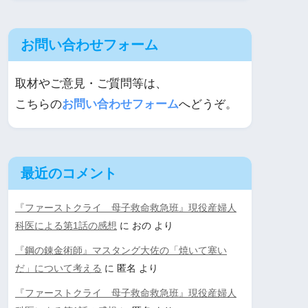
お問い合わせフォーム
取材やご意見・ご質問等は、
こちらの
お問い合わせフォーム
へどうぞ。
最近のコメント
『ファーストクライ 母子救命救急班』現役産婦人
科医による第1話の感想
に
おの
より
『鋼の錬金術師』マスタング大佐の「焼いて塞い
だ」について考える
に
匿名
より
『ファーストクライ 母子救命救急班』現役産婦人