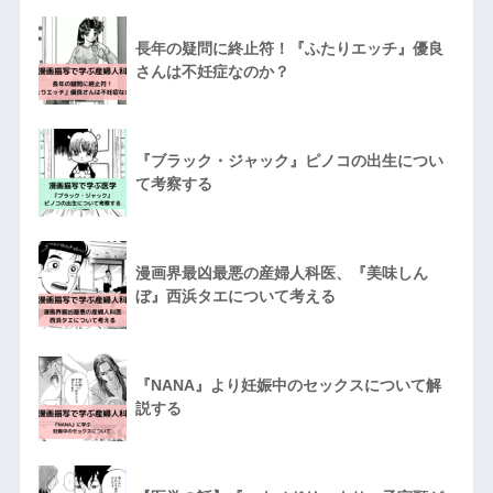
長年の疑問に終止符！『ふたりエッチ』優良
さんは不妊症なのか？
『ブラック・ジャック』ピノコの出生につい
て考察する
漫画界最凶最悪の産婦人科医、『美味しん
ぼ』西浜タエについて考える
『NANA』より妊娠中のセックスについて解
説する