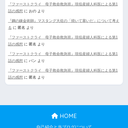
『ファーストクライ 母子救命救急班』現役産婦人科医による第1
話の感想
に
おの
より
『鋼の錬金術師』マスタング大佐の「焼いて塞いだ」について考え
る
に
匿名
より
『ファーストクライ 母子救命救急班』現役産婦人科医による第1
話の感想
に
匿名
より
『ファーストクライ 母子救命救急班』現役産婦人科医による第1
話の感想
に
パン
より
『ファーストクライ 母子救命救急班』現役産婦人科医による第1
話の感想
に
匿名
より
HOME
自己紹介と当ブログについて