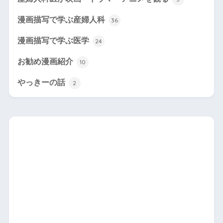
漫画描写で学ぶ産婦人科
36
漫画描写で学ぶ医学
24
お勧め漫画紹介
10
やっきーの話
2