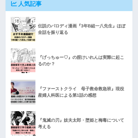
人気記事
伝説のパロディ漫画『3年B組一八先生』ほぼ
全話を振り返る
『げっちゅー♡』の腟けいれんは実際に起こ
るのか？
『ファーストクライ 母子救命救急班』現役
産婦人科医による第1話の感想
『鬼滅の刃』妓夫太郎・堕姫と梅毒について
考える