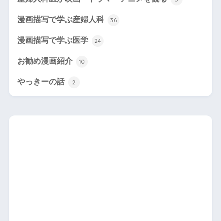
漫画描写で学ぶ産婦人科
36
漫画描写で学ぶ医学
24
お勧め漫画紹介
10
やっきーの話
2