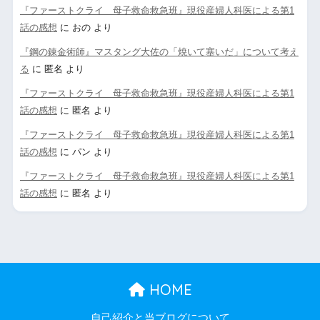
『ファーストクライ 母子救命救急班』現役産婦人科医による第1
話の感想
に
おの
より
『鋼の錬金術師』マスタング大佐の「焼いて塞いだ」について考え
る
に
匿名
より
『ファーストクライ 母子救命救急班』現役産婦人科医による第1
話の感想
に
匿名
より
『ファーストクライ 母子救命救急班』現役産婦人科医による第1
話の感想
に
パン
より
『ファーストクライ 母子救命救急班』現役産婦人科医による第1
話の感想
に
匿名
より
HOME
自己紹介と当ブログについて