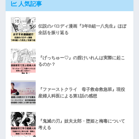
人気記事
伝説のパロディ漫画『3年B組一八先生』ほぼ
全話を振り返る
『げっちゅー♡』の腟けいれんは実際に起こ
るのか？
『ファーストクライ 母子救命救急班』現役
産婦人科医による第1話の感想
『鬼滅の刃』妓夫太郎・堕姫と梅毒について
考える