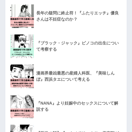
長年の疑問に終止符！『ふたりエッチ』優良
さんは不妊症なのか？
『ブラック・ジャック』ピノコの出生につい
て考察する
漫画界最凶最悪の産婦人科医、『美味しん
ぼ』西浜タエについて考える
『NANA』より妊娠中のセックスについて解
説する