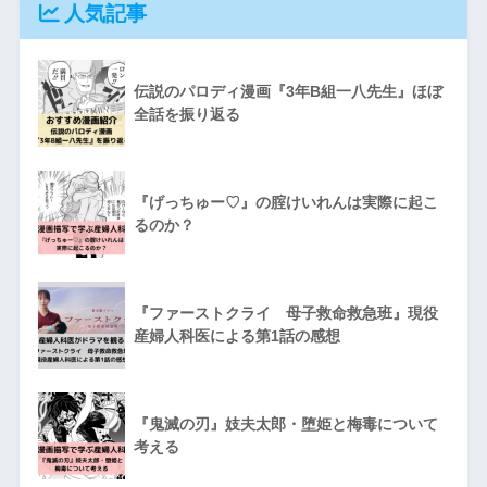
人気記事
伝説のパロディ漫画『3年B組一八先生』ほぼ
全話を振り返る
『げっちゅー♡』の腟けいれんは実際に起こ
るのか？
『ファーストクライ 母子救命救急班』現役
産婦人科医による第1話の感想
『鬼滅の刃』妓夫太郎・堕姫と梅毒について
考える