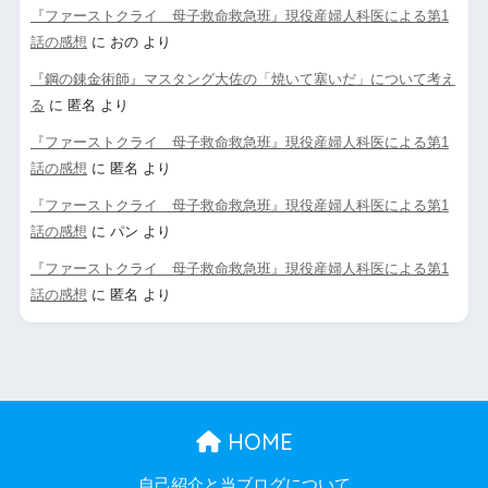
『ファーストクライ 母子救命救急班』現役産婦人科医による第1
話の感想
に
おの
より
『鋼の錬金術師』マスタング大佐の「焼いて塞いだ」について考え
る
に
匿名
より
『ファーストクライ 母子救命救急班』現役産婦人科医による第1
話の感想
に
匿名
より
『ファーストクライ 母子救命救急班』現役産婦人科医による第1
話の感想
に
パン
より
『ファーストクライ 母子救命救急班』現役産婦人科医による第1
話の感想
に
匿名
より
HOME
自己紹介と当ブログについて