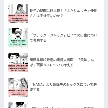
長年の疑問に終止符！『ふたりエッチ』優良
さんは不妊症なのか？
『ブラック・ジャック』ピノコの出生につい
て考察する
漫画界最凶最悪の産婦人科医、『美味しん
ぼ』西浜タエについて考える
『NANA』より妊娠中のセックスについて解
説する