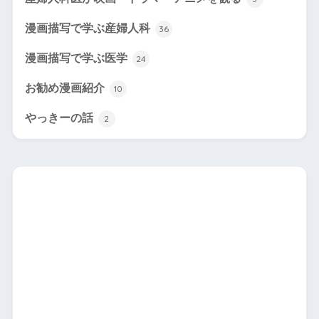
漫画描写で学ぶ産婦人科
36
漫画描写で学ぶ医学
24
お勧め漫画紹介
10
やっきーの話
2