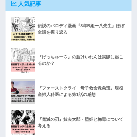
人気記事
伝説のパロディ漫画『3年B組一八先生』ほぼ
全話を振り返る
『げっちゅー♡』の腟けいれんは実際に起こ
るのか？
『ファーストクライ 母子救命救急班』現役
産婦人科医による第1話の感想
『鬼滅の刃』妓夫太郎・堕姫と梅毒について
考える