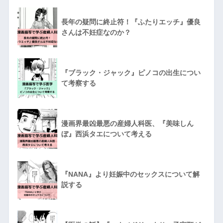
長年の疑問に終止符！『ふたりエッチ』優良
さんは不妊症なのか？
『ブラック・ジャック』ピノコの出生につい
て考察する
漫画界最凶最悪の産婦人科医、『美味しん
ぼ』西浜タエについて考える
『NANA』より妊娠中のセックスについて解
説する