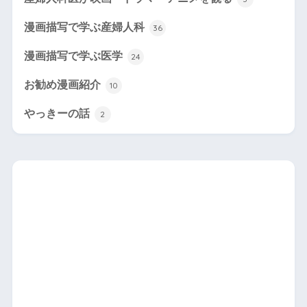
漫画描写で学ぶ産婦人科
36
漫画描写で学ぶ医学
24
お勧め漫画紹介
10
やっきーの話
2