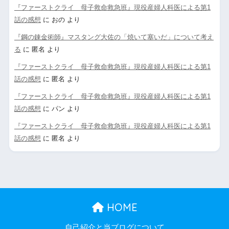
『ファーストクライ 母子救命救急班』現役産婦人科医による第1
話の感想
に
おの
より
『鋼の錬金術師』マスタング大佐の「焼いて塞いだ」について考え
る
に
匿名
より
『ファーストクライ 母子救命救急班』現役産婦人科医による第1
話の感想
に
匿名
より
『ファーストクライ 母子救命救急班』現役産婦人科医による第1
話の感想
に
パン
より
『ファーストクライ 母子救命救急班』現役産婦人科医による第1
話の感想
に
匿名
より
HOME
自己紹介と当ブログについて