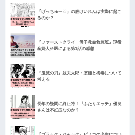
『げっちゅー♡』の腟けいれんは実際に起こ
るのか？
『ファーストクライ 母子救命救急班』現役
産婦人科医による第1話の感想
『鬼滅の刃』妓夫太郎・堕姫と梅毒について
考える
長年の疑問に終止符！『ふたりエッチ』優良
さんは不妊症なのか？
『ブラック・ジャック』ピノコの出生につい