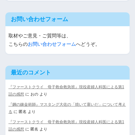
お問い合わせフォーム
取材やご意見・ご質問等は、
こちらの
お問い合わせフォーム
へどうぞ。
最近のコメント
『ファーストクライ 母子救命救急班』現役産婦人科医による第1
話の感想
に
おの
より
『鋼の錬金術師』マスタング大佐の「焼いて塞いだ」について考え
る
に
匿名
より
『ファーストクライ 母子救命救急班』現役産婦人科医による第1
話の感想
に
匿名
より