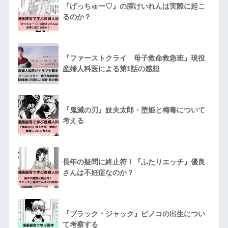
『げっちゅー♡』の腟けいれんは実際に起こ
るのか？
『ファーストクライ 母子救命救急班』現役
産婦人科医による第1話の感想
『鬼滅の刃』妓夫太郎・堕姫と梅毒について
考える
長年の疑問に終止符！『ふたりエッチ』優良
さんは不妊症なのか？
『ブラック・ジャック』ピノコの出生につい
て考察する