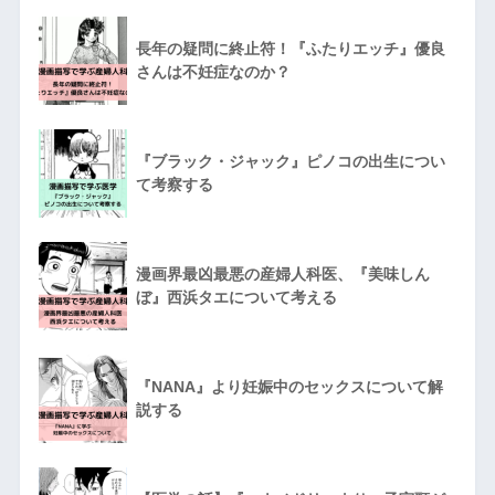
長年の疑問に終止符！『ふたりエッチ』優良
さんは不妊症なのか？
『ブラック・ジャック』ピノコの出生につい
て考察する
漫画界最凶最悪の産婦人科医、『美味しん
ぼ』西浜タエについて考える
『NANA』より妊娠中のセックスについて解
説する