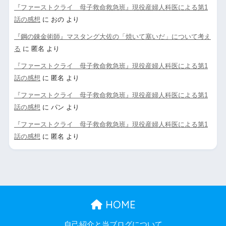
『ファーストクライ 母子救命救急班』現役産婦人科医による第1
話の感想
に
おの
より
『鋼の錬金術師』マスタング大佐の「焼いて塞いだ」について考え
る
に
匿名
より
『ファーストクライ 母子救命救急班』現役産婦人科医による第1
話の感想
に
匿名
より
『ファーストクライ 母子救命救急班』現役産婦人科医による第1
話の感想
に
パン
より
『ファーストクライ 母子救命救急班』現役産婦人科医による第1
話の感想
に
匿名
より
HOME
自己紹介と当ブログについて