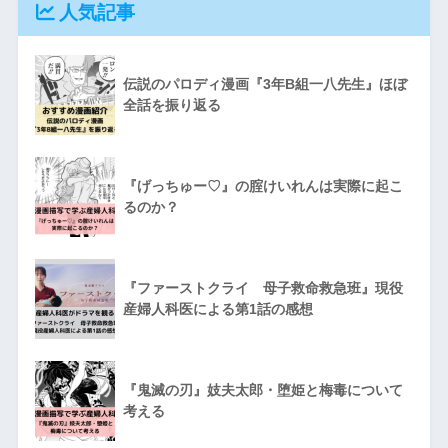
人気記事
伝説のパロディ漫画『3年B組一八先生』ほぼ
全話を振り返る
『げっちゅー♡』の腟けいれんは実際に起こ
るのか？
『ファーストクライ 母子救命救急班』現役
産婦人科医による第1話の感想
『鬼滅の刃』妓夫太郎・堕姫と梅毒について
考える