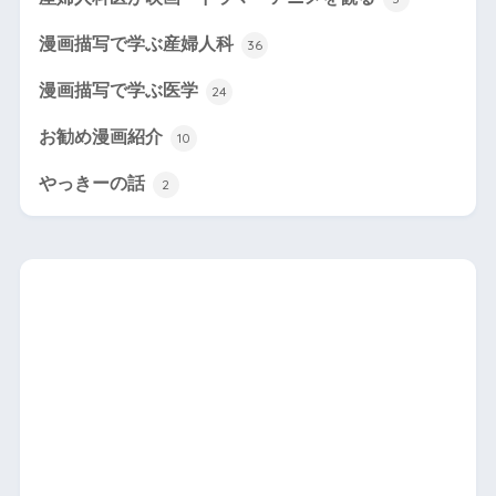
漫画描写で学ぶ産婦人科
36
漫画描写で学ぶ医学
24
お勧め漫画紹介
10
やっきーの話
2